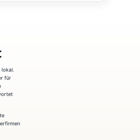
t
lokal.
r für
e
wortet
te
kerfirmen