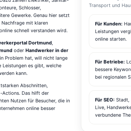
Transport und Haus
nteure, Schlosser,
itere Gewerke. Genau hier setzt
 Nachfrage mit klaren
Für Kunden:
Han
online schnell verstanden wird.
Leistungen verg
online starten.
erkerportal Dortmund
,
tmund
oder
Handwerker in der
in Problem hat, will nicht lange
Für Betriebe:
Lo
 Leistungen es gibt, welche
bessere Keywor
 werden kann.
bei regionalen 
xtstarken Abschnitten,
Actions. Das hilft der
Für SEO:
Stadt,
hten Nutzen für Besucher, die in
Live, Handwerke
nternehmen online besser
verbundene The