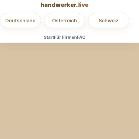
handwerker
.live
Deutschland
Österreich
Schweiz
Start
Für Firmen
FAQ