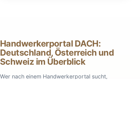
Handwerkerportal DACH:
Deutschland, Österreich und
Schweiz im Überblick
Wer nach einem Handwerkerportal sucht,
erwartet heute mehr als nur eine Liste mit
Betrieben. Entscheidend sind regionale Relevanz,
klare Kategorien, gute Auffindbarkeit, schnelle
Anfragewege und vertrauenswürdige
Informationen. Genau dafür ist handwerker.live
aufgebaut: als Informationsfläche mit lokalen
Einstiegsseiten, citybasierten Landingpages und