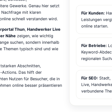
itere Gewerke. Genau hier setzt
 Nachfrage mit klaren
Für Kunden:
Han
online schnell verstanden wird.
Leistungen verg
online starten.
portal Thun
,
Handwerker Live
der Nähe
zeigen, wie wichtig
 lange suchen, sondern innerhalb
Für Betriebe:
Lo
he Themen typisch sind und wie
Keyword-Abdeck
regionalen Such
xtstarken Abschnitten,
Actions. Das hilft der
Für SEO:
Stadt,
hten Nutzen für Besucher, die in
Live, Handwerke
ehmen online besser präsentieren
verbundene The