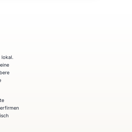
lokal.
eine
bere
e
te
kerfirmen
isch