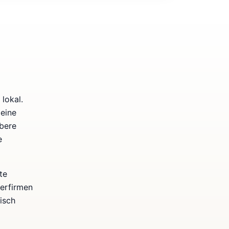
lokal.
 eine
bere
e
te
kerfirmen
isch