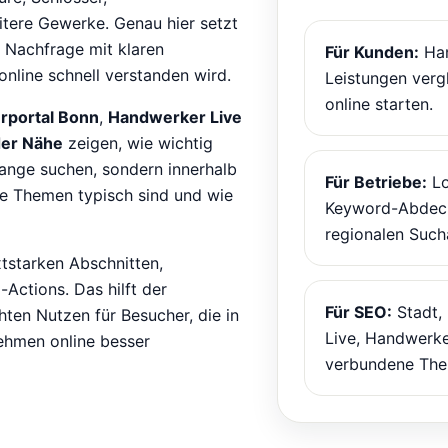
itere Gewerke. Genau hier setzt
 Nachfrage mit klaren
Für Kunden:
Han
online schnell verstanden wird.
Leistungen verg
online starten.
portal Bonn
,
Handwerker Live
der Nähe
zeigen, wie wichtig
 lange suchen, sondern innerhalb
Für Betriebe:
Lo
he Themen typisch sind und wie
Keyword-Abdeck
regionalen Such
xtstarken Abschnitten,
Actions. Das hilft der
Für SEO:
Stadt,
hten Nutzen für Besucher, die in
Live, Handwerke
nehmen online besser
verbundene The