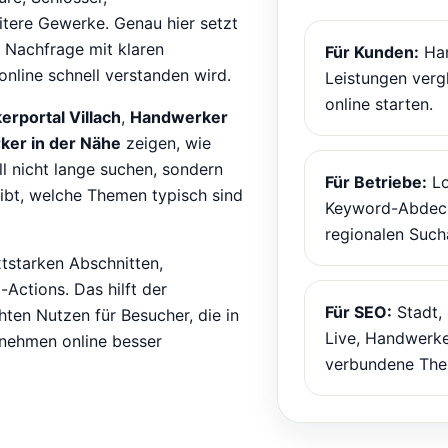
itere Gewerke. Genau hier setzt
 Nachfrage mit klaren
Für Kunden:
Han
online schnell verstanden wird.
Leistungen verg
online starten.
rportal Villach
,
Handwerker
er in der Nähe
zeigen, wie
ll nicht lange suchen, sondern
Für Betriebe:
Lo
ibt, welche Themen typisch sind
Keyword-Abdeck
regionalen Such
xtstarken Abschnitten,
Actions. Das hilft der
Für SEO:
Stadt,
hten Nutzen für Besucher, die in
Live, Handwerke
rnehmen online besser
verbundene The