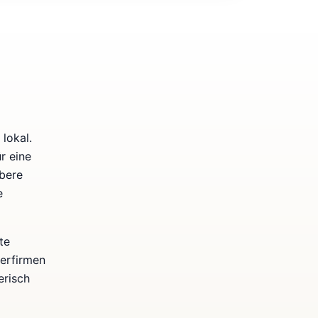
lokal.
r eine
bere
e
te
kerfirmen
erisch