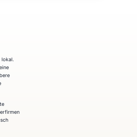
lokal.
eine
bere
e
te
kerfirmen
isch