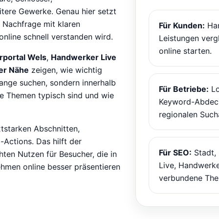
itere Gewerke. Genau hier setzt
 Nachfrage mit klaren
Für Kunden:
Han
online schnell verstanden wird.
Leistungen verg
online starten.
portal Wels
,
Handwerker Live
er Nähe
zeigen, wie wichtig
 lange suchen, sondern innerhalb
Für Betriebe:
Lo
he Themen typisch sind und wie
Keyword-Abdeck
regionalen Such
xtstarken Abschnitten,
Actions. Das hilft der
Für SEO:
Stadt,
hten Nutzen für Besucher, die in
Live, Handwerke
ehmen online besser präsentieren
verbundene The