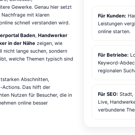
itere Gewerke. Genau hier setzt
 Nachfrage mit klaren
Für Kunden:
Han
online schnell verstanden wird.
Leistungen verg
online starten.
rportal Baden
,
Handwerker
er in der Nähe
zeigen, wie
ll nicht lange suchen, sondern
Für Betriebe:
Lo
ibt, welche Themen typisch sind
Keyword-Abdeck
regionalen Such
xtstarken Abschnitten,
Actions. Das hilft der
Für SEO:
Stadt,
hten Nutzen für Besucher, die in
Live, Handwerke
rnehmen online besser
verbundene The