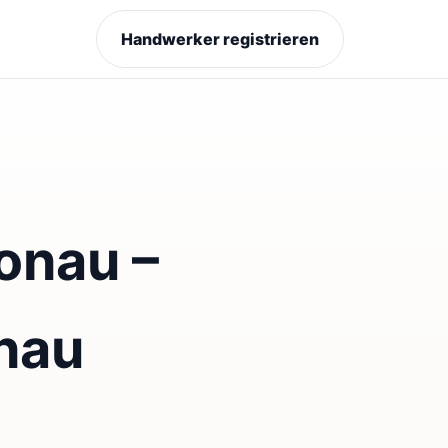
Handwerker registrieren
onau –
nau