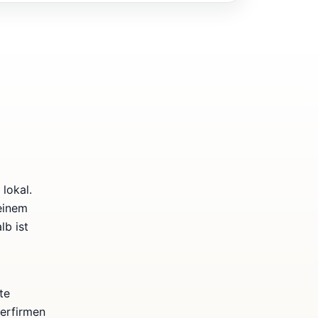
lokal.
einem
b ist
te
kerfirmen