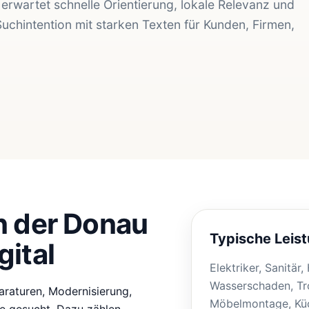
rwartet schnelle Orientierung, lokale Relevanz und
Suchintention mit starken Texten für Kunden, Firmen,
n der Donau
Typische Leis
gital
Elektriker, Sanitär
Wasserschaden, Tr
raturen, Modernisierung,
Möbelmontage, Küc
ze gesucht. Dazu zählen