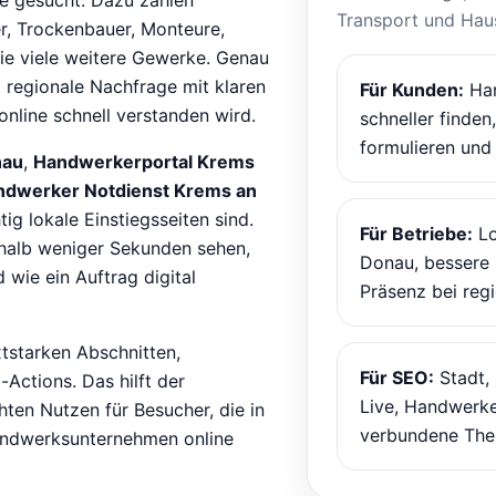
Transport und Haus
er, Trockenbauer, Monteure,
wie viele weitere Gewerke. Genau
 regionale Nachfrage mit klaren
Für Kunden:
Han
online schnell verstanden wird.
schneller finden
formulieren und 
nau
,
Handwerkerportal Krems
ndwerker Notdienst Krems an
ig lokale Einstiegsseiten sind.
Für Betriebe:
Lo
erhalb weniger Sekunden sehen,
Donau, bessere
wie ein Auftrag digital
Präsenz bei reg
xtstarken Abschnitten,
Für SEO:
Stadt,
Actions. Das hilft der
Live, Handwerke
hten Nutzen für Besucher, die in
verbundene The
Handwerksunternehmen online